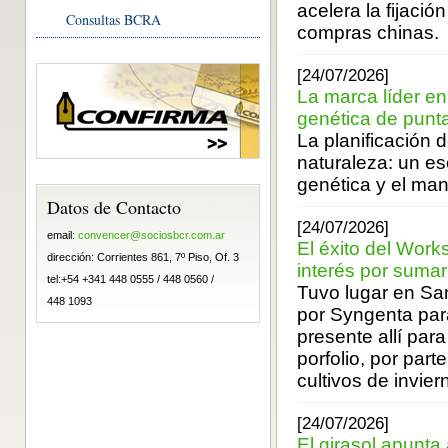
acelera la fijació
Consultas BCRA
compras chinas.
[24/07/2026]
La marca líder en 
genética de punt
La planificación 
naturaleza: un e
genética y el man
Datos de Contacto
[24/07/2026]
email:
convencer@sociosbcr.com.ar
El éxito del Work
dirección: Corrientes 861, 7º Piso, Of. 3
interés por sumar
tel:+54 +341 448 0555 / 448 0560 /
Tuvo lugar en Sa
448 1093
por Syngenta par
presente allí par
porfolio, por par
cultivos de invier
[24/07/2026]
El girasol apunta